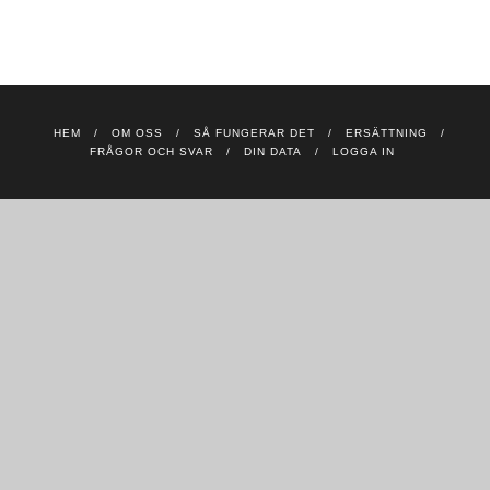
HEM
OM OSS
SÅ FUNGERAR DET
ERSÄTTNING
FRÅGOR OCH SVAR
DIN DATA
LOGGA IN