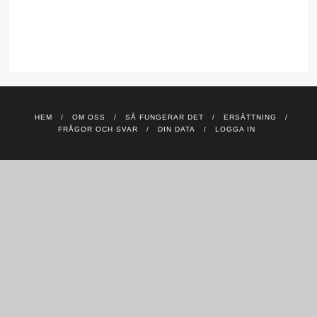
HEM
OM OSS
SÅ FUNGERAR DET
ERSÄTTNING
FRÅGOR OCH SVAR
DIN DATA
LOGGA IN