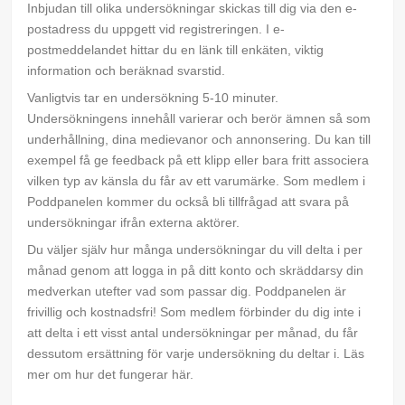
Inbjudan till olika undersökningar skickas till dig via den e-
postadress du uppgett vid registreringen. I e-
postmeddelandet hittar du en länk till enkäten, viktig
information och beräknad svarstid.
Vanligtvis tar en undersökning 5-10 minuter.
Undersökningens innehåll varierar och berör ämnen så som
underhållning, dina medievanor och annonsering. Du kan till
exempel få ge feedback på ett klipp eller bara fritt associera
vilken typ av känsla du får av ett varumärke. Som medlem i
Poddpanelen kommer du också bli tillfrågad att svara på
undersökningar ifrån externa aktörer.
Du väljer själv hur många undersökningar du vill delta i per
månad genom att logga in på ditt konto och skräddarsy din
medverkan utefter vad som passar dig. Poddpanelen är
frivillig och kostnadsfri! Som medlem förbinder du dig inte i
att delta i ett visst antal undersökningar per månad, du får
dessutom ersättning för varje undersökning du deltar i. Läs
mer om hur det fungerar här.